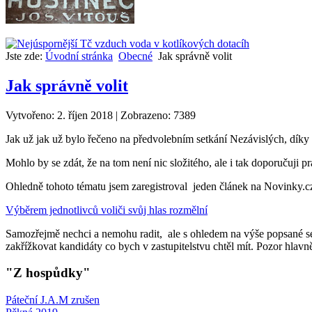
Jste zde:
Úvodní stránka
Obecné
Jak správně volit
Jak správně volit
Vytvořeno: 2. říjen 2018
|
Zobrazeno: 7389
Jak už jak už bylo řečeno na předvolebním setkání Nezávislých, dík
Mohlo by se zdát, že na tom není nic složitého, ale i tak doporučuji pr
Ohledně tohoto tématu jsem zaregistroval jeden článek na Novinky.c
Výběrem jednotlivců voliči svůj hlas rozmělní
Samozřejmě nechci a nemohu radit, ale s ohledem na výše popsané se m
zakřížkovat kandidáty co bych v zastupitelstvu chtěl mít. Pozor hlavně
"Z hospůdky"
Páteční J.A.M zrušen