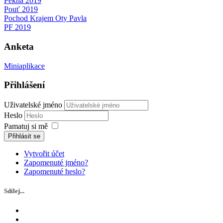
Pěkná 2019
Pouť 2019
Pochod Krajem Oty Pavla
PF 2019
Anketa
Miniaplikace
Přihlášení
Uživatelské jméno
Heslo
Pamatuj si mě
Přihlásit se
Vytvořit účet
Zapomenuté jméno?
Zapomenuté heslo?
Sdílej...