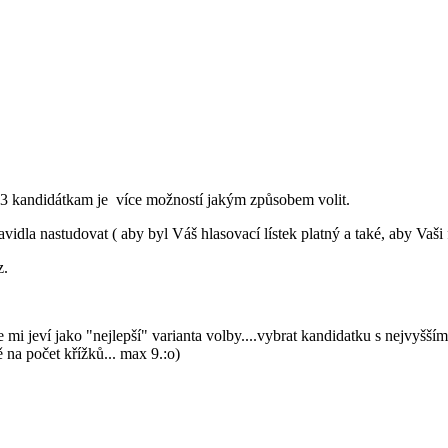
y 3 kandidátkam je více možností jakým způsobem volit.
avidla nastudovat ( aby byl Váš hlasovací lístek platný a také, aby Vaši f
z.
i jeví jako "nejlepší" varianta volby....vybrat kandidatku s nejvyšším 
 na počet křížků... max 9.:o)