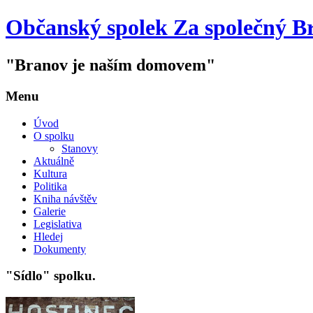
Občanský spolek Za společný B
"Branov je naším domovem"
Menu
Úvod
O spolku
Stanovy
Aktuálně
Kultura
Politika
Kniha návštěv
Galerie
Legislativa
Hledej
Dokumenty
"Sídlo" spolku.