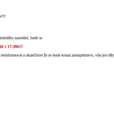
v!!!
lednídho zasedání, bude se
iž v 17:30h!!!
einformoval a skutečnost že se bude konat zastupitelstvo, vím jen díky