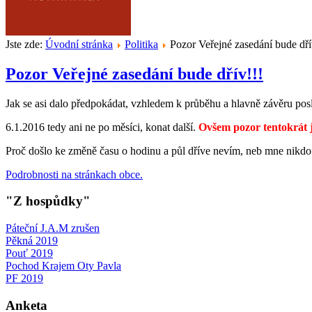
Jste zde:
Úvodní stránka
Politika
Pozor Veřejné zasedání bude dří
Pozor Veřejné zasedání bude dřív!!!
Jak se asi dalo předpokádat, vzhledem k průběhu a hlavně závěru pos
6.1.2016 tedy ani ne po měsíci, konat další.
Ovšem pozor tentokrát j
Proč došlo ke změně času o hodinu a půl dříve nevím, neb mne nikdo n
Podrobnosti na stránkach obce.
"Z hospůdky"
Páteční J.A.M zrušen
Pěkná 2019
Pouť 2019
Pochod Krajem Oty Pavla
PF 2019
Anketa