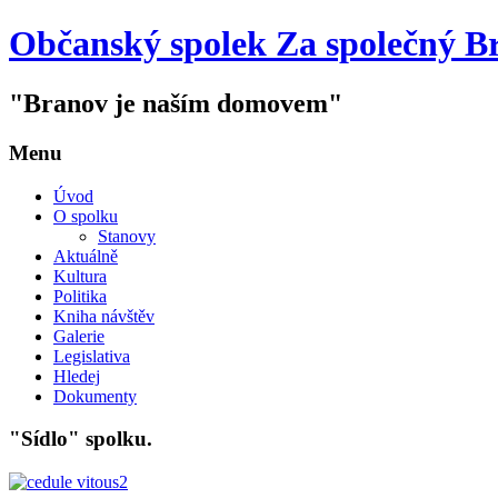
Občanský spolek Za společný B
"Branov je naším domovem"
Menu
Úvod
O spolku
Stanovy
Aktuálně
Kultura
Politika
Kniha návštěv
Galerie
Legislativa
Hledej
Dokumenty
"Sídlo" spolku.