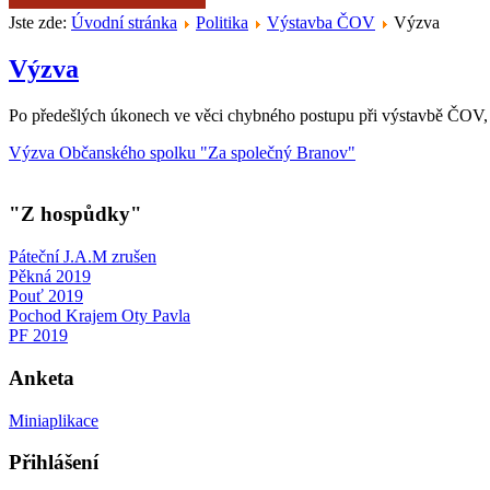
Jste zde:
Úvodní stránka
Politika
Výstavba ČOV
Výzva
Výzva
Po předešlých úkonech ve věci chybného postupu při výstavbě ČOV
Výzva Občanského spolku "Za společný Branov"
"Z hospůdky"
Páteční J.A.M zrušen
Pěkná 2019
Pouť 2019
Pochod Krajem Oty Pavla
PF 2019
Anketa
Miniaplikace
Přihlášení