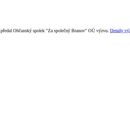
, předal Občanský spolek "Za společný Branov" OÚ výzvu.
Detaily vý