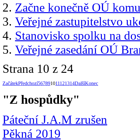
Začne konečně OÚ komun
Veřejné zastupitelstvo u
Stanovisko spolku na do
Veřejné zasedání OÚ Bra
Strana 10 z 24
Začátek
Předchozí
5
6
7
8
9
10
11
12
13
14
Další
Konec
"Z hospůdky"
Páteční J.A.M zrušen
Pěkná 2019