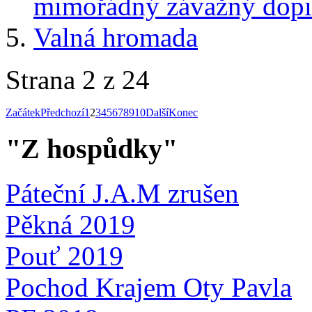
mimořádný závažný dopi
Valná hromada
Strana 2 z 24
Začátek
Předchozí
1
2
3
4
5
6
7
8
9
10
Další
Konec
"Z hospůdky"
Páteční J.A.M zrušen
Pěkná 2019
Pouť 2019
Pochod Krajem Oty Pavla