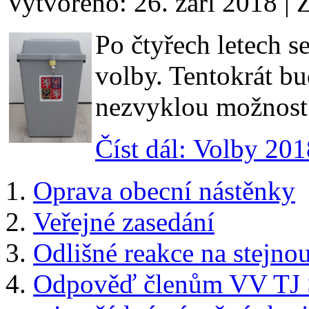
Vytvořeno: 26. září 2018
|
Z
Po čtyřech letech 
volby. Tentokrát b
nezvyklou možnost 
Číst dál: Volby 201
Oprava obecní nástěnky
Veřejné zasedání
Odlišné reakce na stejno
Odpověď členům VV TJ